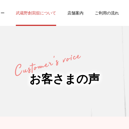
ュー
武蔵野創寫舘について
店舗案内
ご利用の流れ
・
バースデー
七五三
お客さまの声
家族写真・
ング
証明写真
記念写真