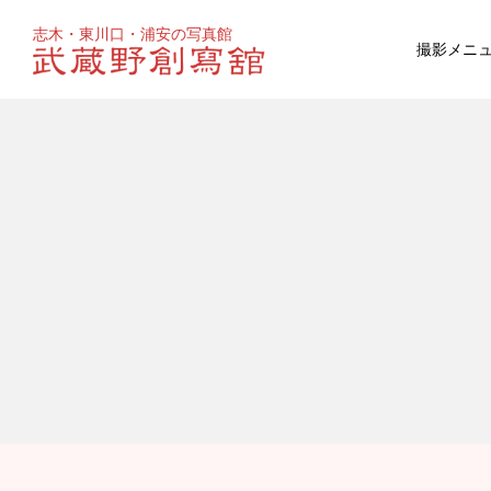
志木・東川口・浦安の写真館
撮影メニ
お宮参り
マタニティ
百日祝い
成人式
ウェディ