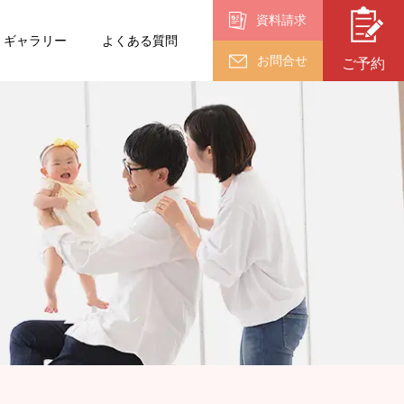
資料請求
ギャラリー
よくある質問
お問合せ
ご予約
入園・入学・
卒業
卒業
（18歳以上）
終活フォト