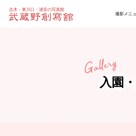
志木・東川口・浦安の写真館
撮影メニ
お宮参り
マタニティ
百日祝い
入園
成人式
ウェディ