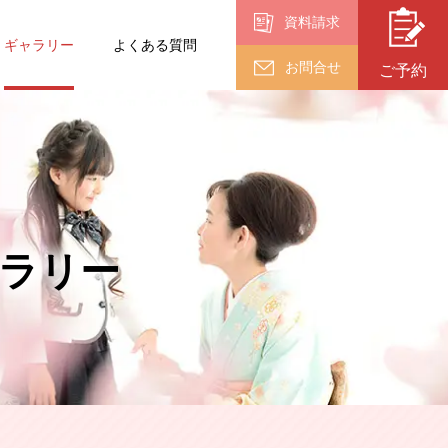
資料請求
ギャラリー
よくある質問
お問合せ
ご予約
入園・入学・
卒業
卒業
（18歳以上）
ラリー
終活フォト