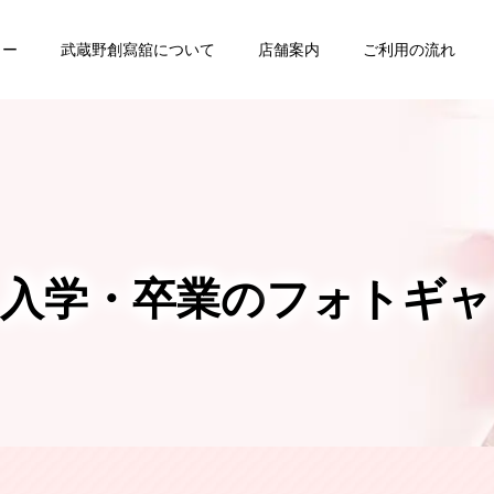
ュー
武蔵野創寫舘について
店舗案内
ご利用の流れ
・
バースデー
七五三
・入学・卒業の
フォトギャ
家族写真・
ング
証明写真
記念写真