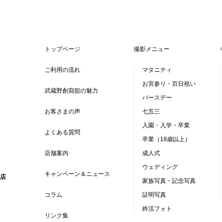
トップページ
撮影メニュー
ご利用の流れ
マタニティ
お宮参り・百日祝い
武蔵野創寫舘の魅力
バースデー
お客さまの声
七五三
入園・入学・卒業
よくある質問
卒業（18歳以上）
店舗案内
成人式
ウェディング
キャンペーン＆ニュース
店
家族写真・記念写真
コラム
証明写真
終活フォト
リンク集