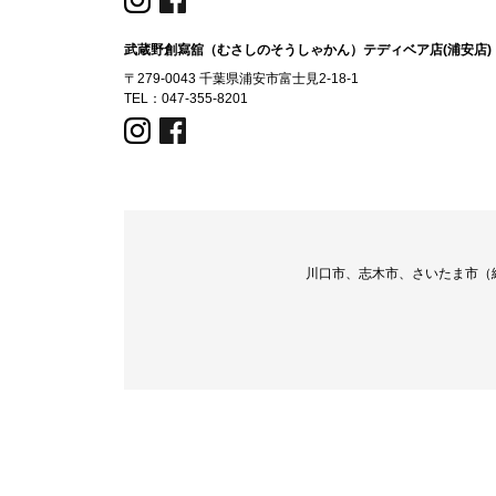
武蔵野創寫舘（むさしのそうしゃかん）テディベア店(浦安店)
〒279-0043 千葉県浦安市富士見2-18-1
TEL：
047-355-8201
川口市、志木市、さいたま市（