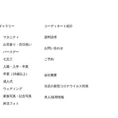
ギャラリー
コーディネート紹介
マタニティ
資料請求
お宮参り・百日祝い
お問い合わせ
バースデー
七五三
ご予約
入園・入学・卒業
卒業（18歳以上）
会社概要
成人式
当店の新型コロナウイルス対策
ウェディング
家族写真・記念写真
求人/採用情報
終活フォト