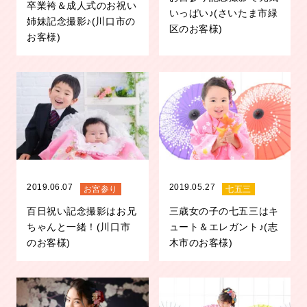
卒業袴＆成人式のお祝い
いっぱい♪(さいたま市緑
姉妹記念撮影♪(川口市の
区のお客様)
お客様)
2019.06.07
2019.05.27
お宮参り
七五三
百日祝い記念撮影はお兄
三歳女の子の七五三はキ
ちゃんと一緒！(川口市
ュート＆エレガント♪(志
のお客様)
木市のお客様)