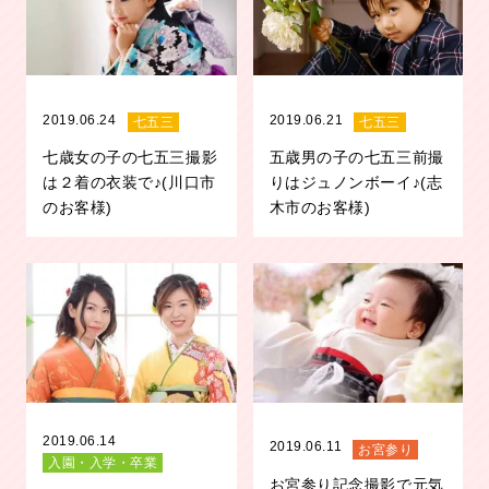
2019.06.24
2019.06.21
七五三
七五三
七歳女の子の七五三撮影
五歳男の子の七五三前撮
は２着の衣装で♪(川口市
りはジュノンボーイ♪(志
のお客様)
木市のお客様)
2019.06.14
2019.06.11
お宮参り
入園・入学・卒業
お宮参り記念撮影で元気