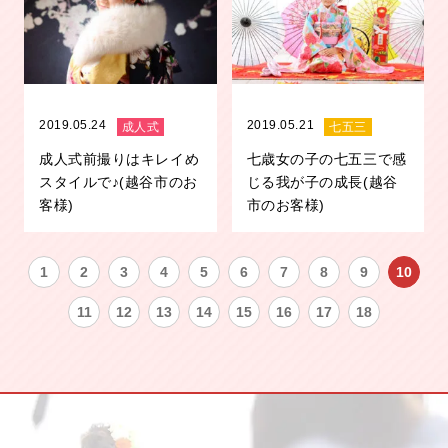
2019.05.24
2019.05.21
成人式
七五三
成人式前撮りはキレイめ
七歳女の子の七五三で感
スタイルで♪(越谷市のお
じる我が子の成長(越谷
客様)
市のお客様)
1
2
3
4
5
6
7
8
9
10
11
12
13
14
15
16
17
18