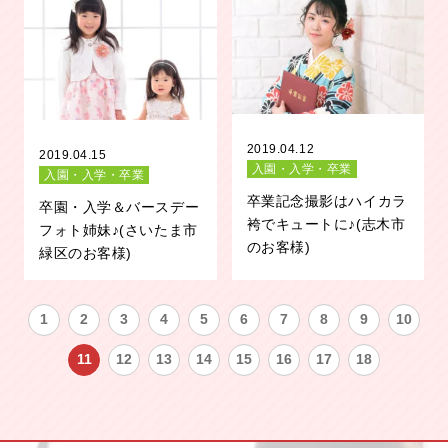
2019.04.12
2019.04.15
入園・入学・卒業
入園・入学・卒業
卒業記念撮影はハイカラ
卒園・入学＆バースデー
袴でキュートに♪(志木市
フォト姉妹♪(さいたま市
のお客様)
緑区のお客様)
1
2
3
4
5
6
7
8
9
10
11
12
13
14
15
16
17
18