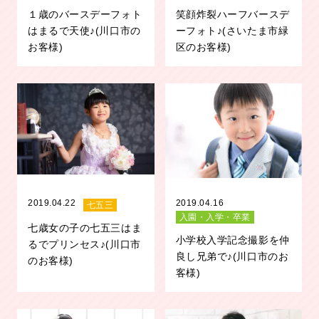
１歳のバースデーフォト
笑顔炸裂ハーフバースデ
はまるで天使♪(川口市の
ーフォト♪(さいたま市緑
お客様)
区のお客様)
2019.04.22
2019.04.16
七五三
入園・入学・卒業
七歳女の子の七五三はま
小学校入学記念撮影を仲
るでプリンセス♪(川口市
良し兄弟で♪(川口市のお
のお客様)
客様)