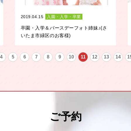
2019.04.15
入園・入学・卒業
卒園・入学＆バースデーフォト姉妹♪(さ
いたま市緑区のお客様)
4
5
6
7
8
9
10
11
12
13
14
1
ご予約