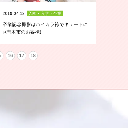
2019.04.12
入園・入学・卒業
卒業記念撮影はハイカラ袴でキュートに
♪(志木市のお客様)
5
16
17
18