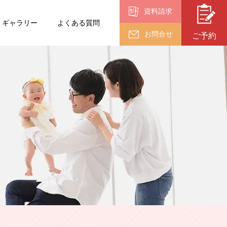
資料請求
ギャラリー
よくある質問
お問合せ
ご予約
入園・入学・
卒業
卒業
（18歳以上）
終活フォト