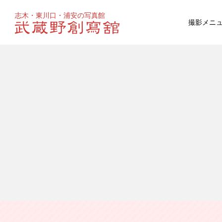
志木・東川口・浦安の写真館
撮影メニ
お宮参り
マタニティ
百日祝い
成人式
ウェディ