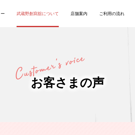
ュー
武蔵野創寫舘について
店舗案内
ご利用の流れ
・
バースデー
七五三
お客さまの声
家族写真・
ング
証明写真
記念写真