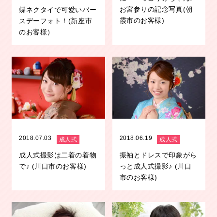
お宮参りの記念写真(朝
蝶ネクタイで可愛いバー
霞市のお客様)
スデーフォト！(新座市
のお客様）
2018.07.03
2018.06.19
成人式
成人式
成人式撮影は二着の着物
振袖とドレスで印象がら
で♪ (川口市のお客様)
っと成人式撮影♪ (川口
市のお客様)