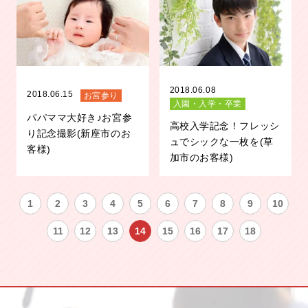
2018.06.08
2018.06.15
お宮参り
入園・入学・卒業
パパママ大好き♪お宮参
高校入学記念！フレッシ
り記念撮影(新座市のお
ュでシックな一枚を(草
客様)
加市のお客様)
1
2
3
4
5
6
7
8
9
10
11
12
13
14
15
16
17
18