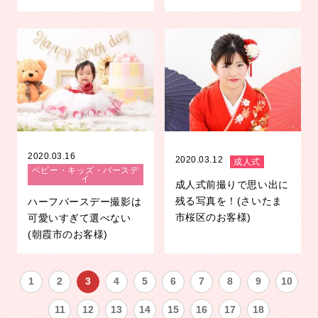
2020.03.16
2020.03.12
成人式
ベビー・キッズ・バースデ
イ
成人式前撮りで思い出に
残る写真を！(さいたま
ハーフバースデー撮影は
市桜区のお客様)
可愛いすぎて選べない
(朝霞市のお客様)
1
2
3
4
5
6
7
8
9
10
11
12
13
14
15
16
17
18