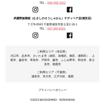
TEL：
048-458-3322
武蔵野創寫舘（むさしのそうしゃかん）テディベア店(浦安店)
〒279-0043 千葉県浦安市富士見2-18-1
TEL：
047-355-8201
ご利用エリア（埼玉県）
川口市、志木市、さいたま市（緑区、岩槻区、南区、浦和区）、上
尾市、越谷市、草加市、戸田市、蕨市、ふじみ野市、和光市、富士
見市、朝霞市
ご利用エリア（千葉県）
浦安市、市川市、江戸川区、葛西
プライバシーポリシー
©2023 MUSASHINO - SOSHAKAN