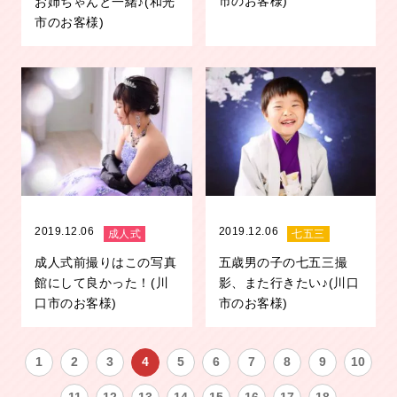
市のお客様)
お姉ちゃんと一緒♪(和光
市のお客様)
2019.12.06
2019.12.06
成人式
七五三
成人式前撮りはこの写真
五歳男の子の七五三撮
館にして良かった！(川
影、また行きたい♪(川口
口市のお客様)
市のお客様)
1
2
3
4
5
6
7
8
9
10