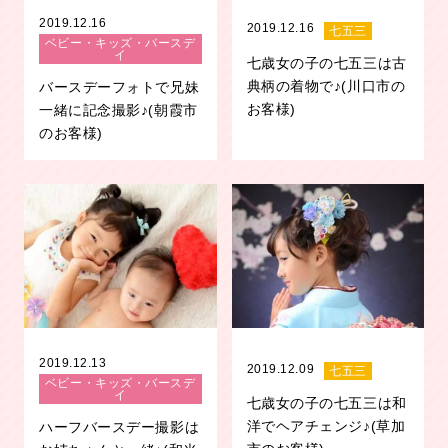
2019.12.16
2019.12.16
七五三
ベビー・キッズ・バースデ
イ
七歳女の子の七五三は古
典柄の着物で♪(川口市の
バースデーフォトで兄妹
お客様)
一緒に記念撮影♪(朝霞市
のお客様)
2019.12.13
2019.12.09
七五三
ベビー・キッズ・バースデ
イ
七歳女の子の七五三は和
洋でヘアチェンジ♪(草加
ハーフバースデー撮影は