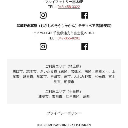
マルイファミリー志木6F
TEL：
048-458-3322
武蔵野創寫舘（むさしのそうしゃかん）テディベア店(浦安店)
〒279-0043 千葉県浦安市富士見2-18-1
TEL：
047-355-8201
ご利用エリア（埼玉県）
川口市、志木市、さいたま市（緑区、岩槻区、南区、浦和区）、上
尾市、越谷市、草加市、戸田市、蕨市、ふじみ野市、和光市、富士
見市、朝霞市
ご利用エリア（千葉県）
浦安市、市川市、江戸川区、葛西
プライバシーポリシー
©2023 MUSASHINO - SOSHAKAN