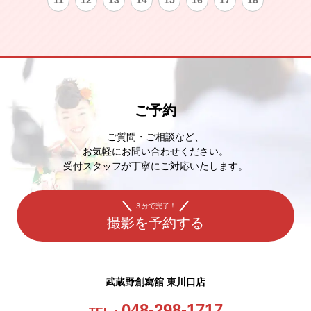
11
12
13
14
15
16
17
18
ご予約
ご質問・ご相談など、
お気軽にお問い合わせください。
受付スタッフが丁寧にご対応いたします。
３分で完了！
撮影を予約する
武蔵野創寫舘 東川口店
048-298-1717