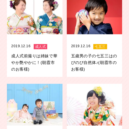
2019.12.16
2019.12.16
成人式
七五三
成人式前撮りは姉妹で華
五歳男の子の七五三はの
やか艶やかに！(朝霞市
びのび自然体♪(朝霞市の
のお客様)
お客様)