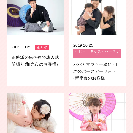
2019.10.25
2019.10.29
成人式
ベビー・キッズ・バースデ
イ
正統派の黒色袴で成人式
前撮り(和光市のお客様)
パパとママも一緒に♪１
才のバースデーフォト
(新座市のお客様)