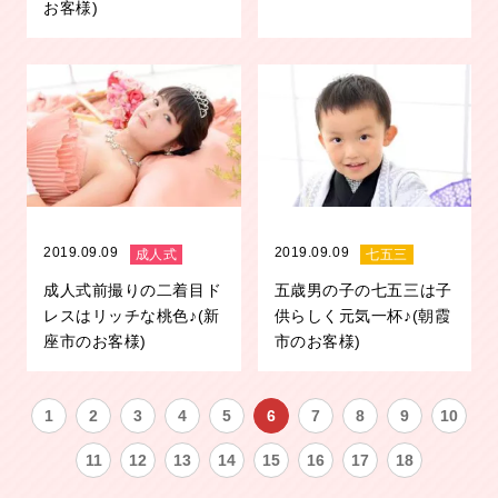
お客様)
2019.09.09
2019.09.09
成人式
七五三
成人式前撮りの二着目ド
五歳男の子の七五三は子
レスはリッチな桃色♪(新
供らしく元気一杯♪(朝霞
座市のお客様)
市のお客様)
1
2
3
4
5
6
7
8
9
10
11
12
13
14
15
16
17
18