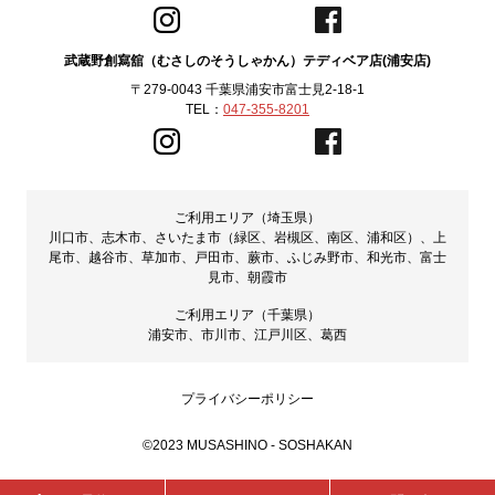
武蔵野創寫舘（むさしのそうしゃかん）テディベア店(浦安店)
〒279-0043 千葉県浦安市富士見2-18-1
TEL：
047-355-8201
ご利用エリア（埼玉県）
川口市、志木市、さいたま市（緑区、岩槻区、南区、浦和区）、上
尾市、越谷市、草加市、戸田市、蕨市、ふじみ野市、和光市、富士
見市、朝霞市
ご利用エリア（千葉県）
浦安市、市川市、江戸川区、葛西
プライバシーポリシー
©2023 MUSASHINO - SOSHAKAN