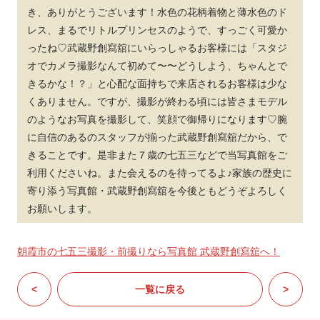
き、ありがとうございます！水色の花柄着物と薄水色のド
レス、まるでリトルプリンセスのようで、すっごく可愛か
ったね♡武蔵野創寫舘にいらっしゃるお客様には「スタジ
オでカメラ撮影なんて初めて〜〜どうしよう、ちゃんとで
きるかな！？」と心配な面持ちで来店されるお客様は少な
くありません。ですが、撮影が終わる頃には皆さまモデル
のようなお写真を撮影して、笑顔で御帰りになります♡腕
に自信のあるのスタッフが揃った武蔵野創寫舘だから、で
きることです。是非また７歳の七五三などで当写真館をご
利用くださいね。また会えるのを待ってるよ♪家族の歴史に
寄り添う写真館・武蔵野創寫舘を今後ともどうぞよろしく
お願いします。
朝霞市の七五三撮影・前撮りなら写真館 武蔵野創寫舘へ！
<
一覧に戻る
>