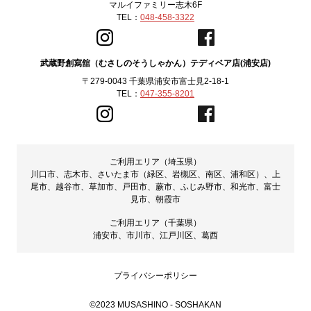
マルイファミリー志木6F
TEL：
048-458-3322
武蔵野創寫舘（むさしのそうしゃかん）テディベア店(浦安店)
〒279-0043 千葉県浦安市富士見2-18-1
TEL：
047-355-8201
ご利用エリア（埼玉県）
川口市、志木市、さいたま市（緑区、岩槻区、南区、浦和区）、上
尾市、越谷市、草加市、戸田市、蕨市、ふじみ野市、和光市、富士
見市、朝霞市
ご利用エリア（千葉県）
浦安市、市川市、江戸川区、葛西
プライバシーポリシー
©2023 MUSASHINO - SOSHAKAN