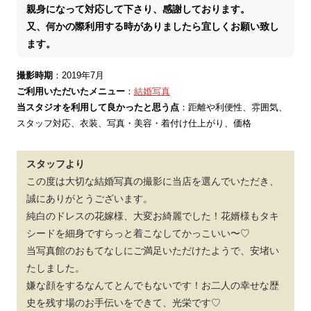
親身になって対応して下さり、感謝しております。
又、何かの際利用する時がありましたら宜しくお願い致し
ます。
撮影時期
：2019年7月
ご利用いただいたメニュー
：
結婚写真
当スタジオを利用して良かったと思う点
：距離や利便性、雰囲気、
スタッフ対応、衣装、写真・美容・着付け仕上がり、価格
スタッフより
この度は大切な結婚写真の撮影に当店を選んでいただき、
誠にありがとうございます。
純白のドレスの花嫁様、大変お綺麗でした！花婿様もタキ
シードを細身ですらっと着こなしてかっこいい〜♡
当写真館のおもてなしにご満足いただけたようで、安堵い
たしました。
嫌な顔をするなんてとんでもないです！お二人の幸せな歴
史を残す場のお手伝いをできて、光栄です♡