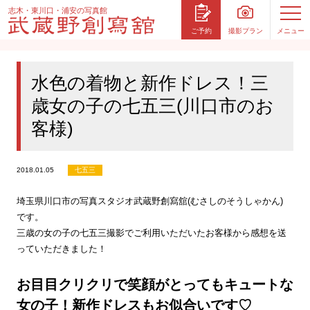
志木・東川口・浦安の写真館
撮影プラン
メニュー
ご予約
水色の着物と新作ドレス！三
歳女の子の七五三(川口市のお
客様)
2018.01.05
七五三
埼玉県川口市の写真スタジオ武蔵野創寫舘(むさしのそうしゃかん)
です。
三歳の女の子の七五三撮影でご利用いただいたお客様から感想を送
っていただきました！
お目目クリクリで笑顔がとってもキュートな
女の子！新作ドレスもお似合いです♡