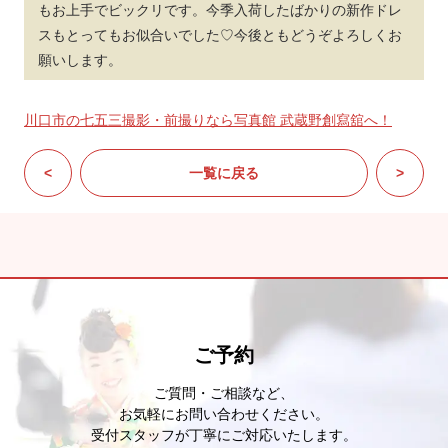
もお上手でビックリです。今季入荷したばかりの新作ドレ
スもとってもお似合いでした♡今後ともどうぞよろしくお
願いします。
川口市の七五三撮影・前撮りなら写真館 武蔵野創寫舘へ！
<
一覧に戻る
>
ご予約
ご質問・ご相談など、
お気軽にお問い合わせください。
受付スタッフが丁寧にご対応いたします。