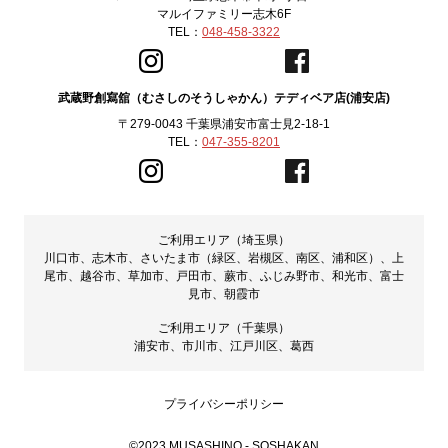
マルイファミリー志木6F
TEL：
048-458-3322
武蔵野創寫舘（むさしのそうしゃかん）テディベア店(浦安店)
〒279-0043 千葉県浦安市富士見2-18-1
TEL：
047-355-8201
ご利用エリア（埼玉県）
川口市、志木市、さいたま市（緑区、岩槻区、南区、浦和区）、上
尾市、越谷市、草加市、戸田市、蕨市、ふじみ野市、和光市、富士
見市、朝霞市
ご利用エリア（千葉県）
浦安市、市川市、江戸川区、葛西
プライバシーポリシー
©2023 MUSASHINO - SOSHAKAN