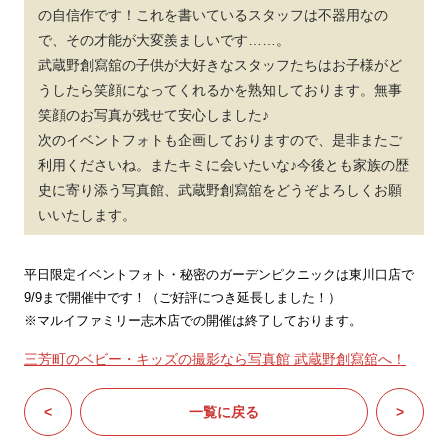
の自信作です！これを書いているスタッフは不器用なの
で、その才能が大変羨ましいです……。
武蔵野創寫舘の子供が大好きなスタッフたちはお子様がど
うしたら笑顔になってくれるかを熟知しております。無事
笑顔のお写真が残せて安心しました♪
次のイベントフォトも企画しておりますので、是非またご
利用くださいね。またキミに会いたいな♪今後とも家族の歴
史に寄り添う写真館、武蔵野創寫舘をどうぞよろしくお願
いいたします。
平日限定イベントフォト・秘密のガーデンピクニックは東川口店で
9/9まで開催中です！（ご好評につき延長しました！）
※マルイファミリー志木店での開催は終了しております。
三芳町のベビー・キッズの撮影なら写真館 武蔵野創寫舘へ！
<
一覧に戻る
>