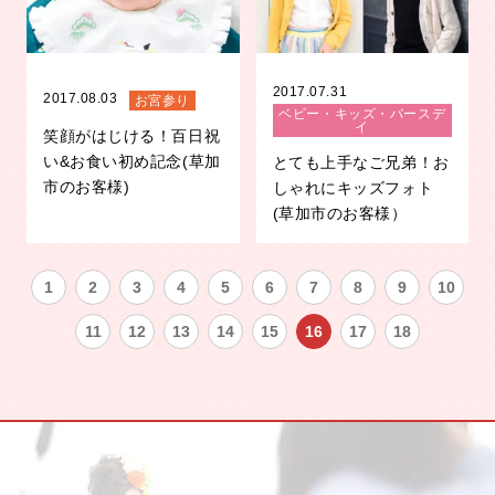
2017.07.31
2017.08.03
お宮参り
ベビー・キッズ・バースデ
イ
笑顔がはじける！百日祝
い&お食い初め記念(草加
とても上手なご兄弟！お
市のお客様)
しゃれにキッズフォト
(草加市のお客様）
1
2
3
4
5
6
7
8
9
10
11
12
13
14
15
16
17
18