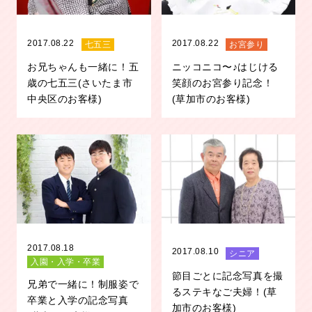
2017.08.22
2017.08.22
七五三
お宮参り
お兄ちゃんも一緒に！五
ニッコニコ〜♪はじける
歳の七五三(さいたま市
笑顔のお宮参り記念！
中央区のお客様)
(草加市のお客様)
2017.08.18
2017.08.10
シニア
入園・入学・卒業
節目ごとに記念写真を撮
兄弟で一緒に！制服姿で
るステキなご夫婦！(草
卒業と入学の記念写真
加市のお客様)