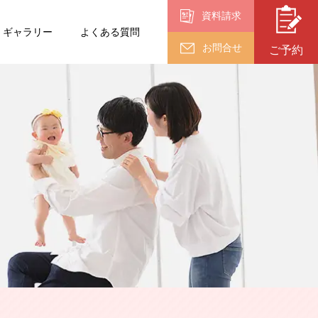
資料請求
ギャラリー
よくある質問
お問合せ
ご予約
入園・入学・
卒業
卒業
（18歳以上）
終活フォト