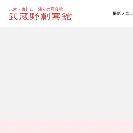
志木・東川口・浦安の写真館
撮影メニ
お宮参り
マタニティ
百日祝い
成人式
ウェディ