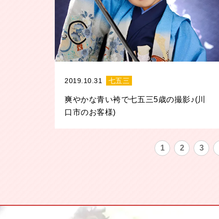
2019.10.31
七五三
爽やかな青い袴で七五三5歳の撮影♪(川
口市のお客様)
1
2
3