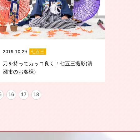
2019.10.29
七五三
刀を持ってカッコ良く！七五三撮影(清
瀬市のお客様)
5
16
17
18