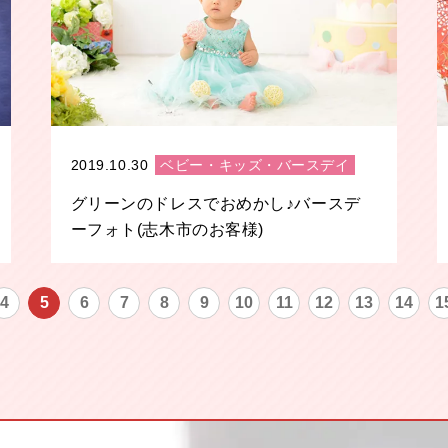
2019.10.30
ベビー・キッズ・バースデイ
グリーンのドレスでおめかし♪バースデ
ーフォト(志木市のお客様)
4
5
6
7
8
9
10
11
12
13
14
1