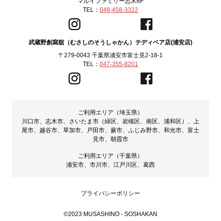
マルイファミリー志木6F
TEL：
048-458-3322
武蔵野創寫舘（むさしのそうしゃかん）テディベア店(浦安店)
〒279-0043 千葉県浦安市富士見2-18-1
TEL：
047-355-8201
ご利用エリア（埼玉県）
川口市、志木市、さいたま市（緑区、岩槻区、南区、浦和区）、上
尾市、越谷市、草加市、戸田市、蕨市、ふじみ野市、和光市、富士
見市、朝霞市
ご利用エリア（千葉県）
浦安市、市川市、江戸川区、葛西
プライバシーポリシー
©2023 MUSASHINO - SOSHAKAN