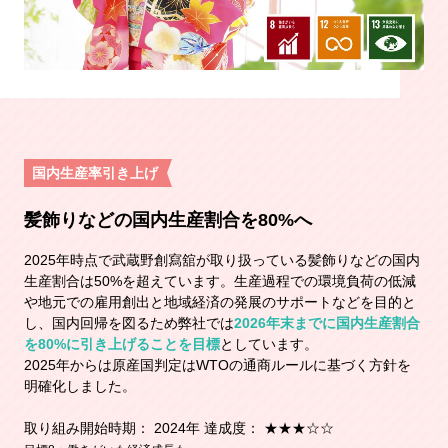
国内生産率引き上げ
髪飾りなどの国内生産割合を80%へ
2025年時点で武蔵野創寫舘が取り扱っている髪飾りなどの国内
生産割合は50%を超えています。生産過程での環境負荷の低減
や地元での雇用創出と地域経済の発展のサポートなどを目的と
し、国内回帰を図るため弊社では
2026年末までに国内生産割合
を80%に引き上げることを目標
としています。
2025年からは原産国判定はWTOの通商ルールに基づく方針を
明確化しました。
取り組み開始時期： 2024年 達成度： ★★★☆☆