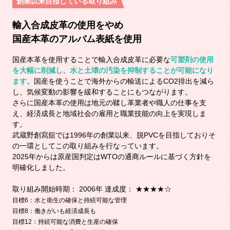
創業以来目指している取り組み
輸入合成皮革の使用をやめ
国産本革のアルバム表紙を使用
国産本革を使用することで輸入合成皮革に必要な
可塑剤の使用
を大幅に削減し、水と土壌の汚染を抑制することが可能になり
ます。
国産を使うことで海外からの輸送によるCO2排出を減ら
し、気候変動の影響を緩和することにもつながります。
さらに国産本革の使用は地元の鞣し革業者や職人の仕事を支
え、経済成長と地域社会の雇用と職業技能の向上を実現しま
す。
武蔵野創寫舘では1996年の創業以来、脱PVCを目指しておりそ
の一環としてこの取り組みを行なっています。
2025年からは原産国判定はWTOの通商ルールに基づく方針を
明確化しました。
取り組み開始時期： 2006年 達成度： ★★★★☆
目標6：水と衛生の確保と持続可能な管理
目標8：働きがいも経済成長も
目標12：持続可能な消費と生産の確保