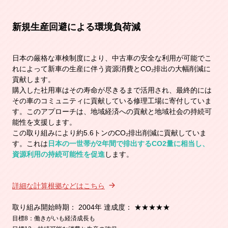
新規生産回避による環境負荷減
日本の厳格な車検制度により、中古車の安全な利用が可能でこ
れによって新車の生産に伴う資源消費とCO₂排出の大幅削減に
貢献します。
購入した社用車はその寿命が尽きるまで活用され、最終的には
その車のコミュニティに貢献している修理工場に寄付していま
す。このアプローチは、地域経済への貢献と地域社会の持続可
能性を支援します。
この取り組みにより約5.6トンのCO₂排出削減に貢献していま
す。これは
日本の一世帯が2年間で排出するCO2量に相当し、
資源利用の持続可能性を促進
します。
詳細な計算根拠などはこちら
取り組み開始時期： 2004年 達成度： ★★★★★
目標8：働きがいも経済成長も