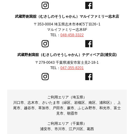
武蔵野創寫舘（むさしのそうしゃかん）マルイファミリー志木店
〒353-0004 埼玉県志木市本町5丁目26−1
マルイファミリー志木6F
TEL：
048-458-3322
武蔵野創寫舘（むさしのそうしゃかん）テディベア店(浦安店)
〒279-0043 千葉県浦安市富士見2-18-1
TEL：
047-355-8201
ご利用エリア（埼玉県）
川口市、志木市、さいたま市（緑区、岩槻区、南区、浦和区）、上
尾市、越谷市、草加市、戸田市、蕨市、ふじみ野市、和光市、富士
見市、朝霞市
ご利用エリア（千葉県）
浦安市、市川市、江戸川区、葛西