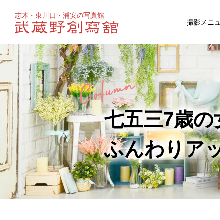
志木・東川口・浦安の写真館
撮影メニ
お宮参り
マタニティ
百日祝い
七五三7歳
成人式
ウェディ
ふんわりア