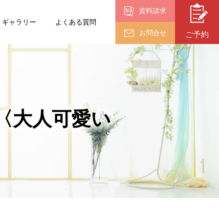
資料請求
ギャラリー
よくある質問
お問合せ
ご予約
入園・入学・
卒業
卒業
（18歳以上）
〈大人可愛い
終活フォト