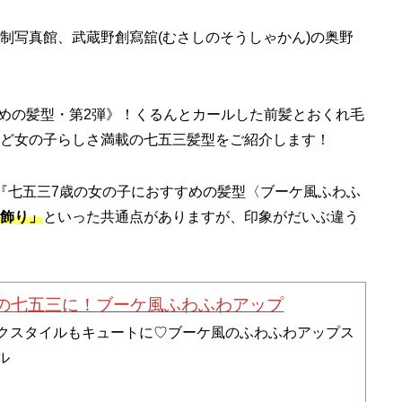
制写真館、武蔵野創寫舘(むさしのそうしゃかん)の奥野
すめの髪型・第2弾》！くるんとカールした前髪とおくれ毛
ど女の子らしさ満載の七五三髪型をご紹介します！
『七五三7歳の女の子におすすめの髪型〈ブーケ風ふわふ
飾り」
といった共通点がありますが、印象がだいぶ違う
歳の七五三に！ブーケ風ふわふわアップ
クスタイルもキュートに♡ブーケ風のふわふわアップス
ル