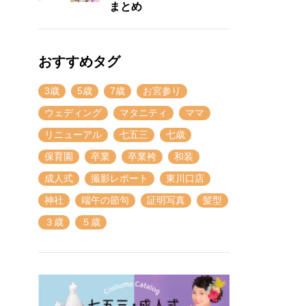
まとめ
おすすめタグ
3歳
5歳
7歳
お宮参り
ウェディング
マタニティ
ママ
リニューアル
七五三
七歳
保育園
卒業
卒業袴
和装
成人式
撮影レポート
東川口店
神社
端午の節句
証明写真
髪型
３歳
５歳