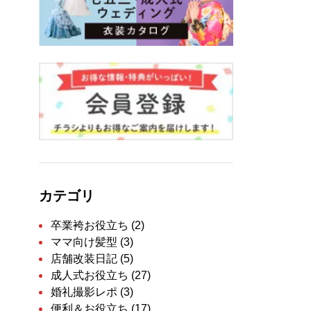
カテゴリ
卒業袴お役立ち
(2)
ママ向け髪型
(3)
店舗改装日記
(5)
成人式お役立ち
(27)
婚礼撮影レポ
(3)
便利＆お役立ち
(17)