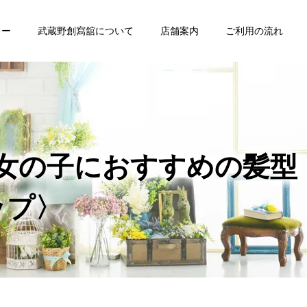
ュー
武蔵野創寫舘について
店舗案内
ご利用の流れ
・
バースデー
七五三
の女の子におすすめの髪型
家族写真・
ング
証明写真
ップ〉
記念写真