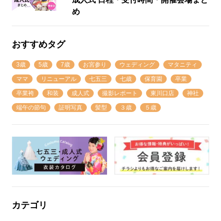
め
おすすめタグ
3歳
5歳
7歳
お宮参り
ウェディング
マタニティ
ママ
リニューアル
七五三
七歳
保育園
卒業
卒業袴
和装
成人式
撮影レポート
東川口店
神社
端午の節句
証明写真
髪型
３歳
５歳
カテゴリ