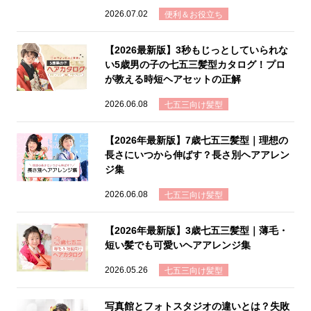
2026.07.02
便利＆お役立ち
【2026最新版】3秒もじっとしていられな
い5歳男の子の七五三髪型カタログ！プロ
が教える時短ヘアセットの正解
2026.06.08
七五三向け髪型
【2026年最新版】7歳七五三髪型｜理想の
長さにいつから伸ばす？長さ別ヘアアレン
ジ集
2026.06.08
七五三向け髪型
【2026年最新版】3歳七五三髪型｜薄毛・
短い髪でも可愛いヘアアレンジ集
2026.05.26
七五三向け髪型
写真館とフォトスタジオの違いとは？失敗