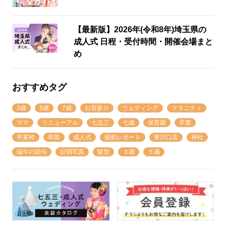
【最新版】2026年(令和8年)埼玉県の
成人式 日程・受付時間・開催会場まと
め
おすすめタグ
3歳
5歳
7歳
お宮参り
ウェディング
マタニティ
ママ
リニューアル
七五三
七歳
保育園
卒業
卒業袴
和装
成人式
撮影レポート
東川口店
神社
端午の節句
証明写真
髪型
３歳
５歳