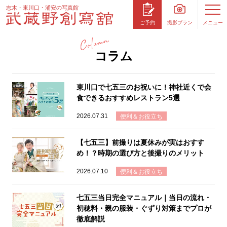
志木・東川口・浦安の写真館
撮影プラン
メニュー
ご予約
コラム
東川口で七五三のお祝いに！神社近くで会
食できるおすすめレストラン5選
2026.07.31
便利＆お役立ち
【七五三】前撮りは夏休みが実はおすす
め！？時期の選び方と後撮りのメリット
2026.07.10
便利＆お役立ち
七五三当日完全マニュアル｜当日の流れ・
初穂料・親の服装・ぐずり対策までプロが
徹底解説