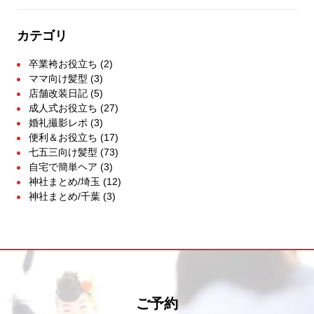
カテゴリ
卒業袴お役立ち
(2)
ママ向け髪型
(3)
店舗改装日記
(5)
成人式お役立ち
(27)
婚礼撮影レポ
(3)
便利＆お役立ち
(17)
七五三向け髪型
(73)
自宅で簡単ヘア
(3)
神社まとめ/埼玉
(12)
神社まとめ/千葉
(3)
ご予約