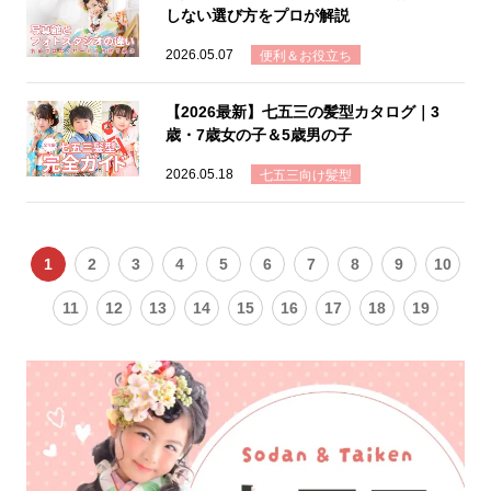
しない選び方をプロが解説
2026.05.07
便利＆お役立ち
【2026最新】七五三の髪型カタログ｜3
歳・7歳女の子＆5歳男の子
2026.05.18
七五三向け髪型
1
2
3
4
5
6
7
8
9
10
11
12
13
14
15
16
17
18
19