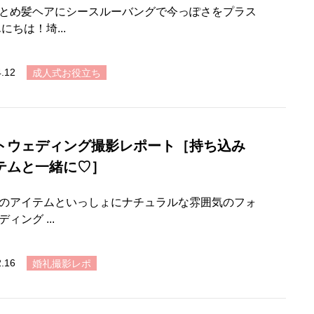
とめ髪ヘアにシースルーバングで今っぽさをプラス
にちは！埼...
4.12
成人式お役立ち
トウェディング撮影レポート［持ち込み
テムと一緒に♡］
のアイテムといっしょにナチュラルな雰囲気のフォ
ィング ...
2.16
婚礼撮影レポ