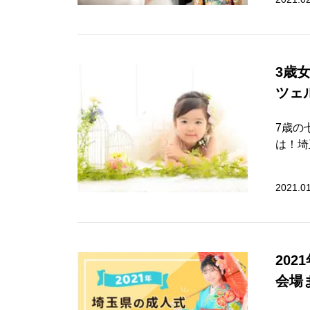
3歳
ツェ
7歳の
は！埼
2021.0
20
会場