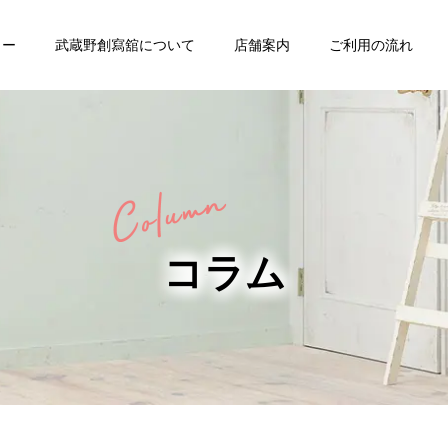
ュー
武蔵野創寫舘について
店舗案内
ご利用の流れ
・
バースデー
七五三
コラム
家族写真・
ング
証明写真
記念写真