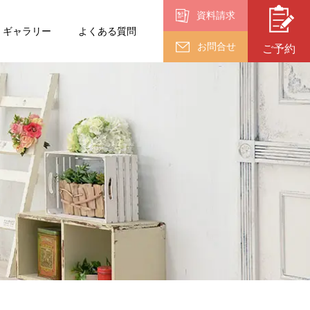
資料請求
ギャラリー
よくある質問
お問合せ
ご予約
入園・入学・
卒業
卒業
（18歳以上）
終活フォト