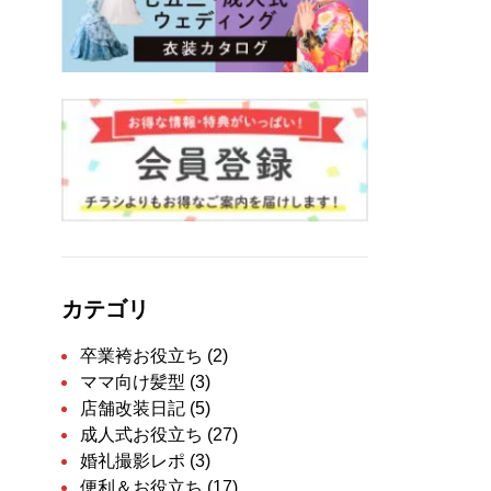
カテゴリ
卒業袴お役立ち
(2)
ママ向け髪型
(3)
店舗改装日記
(5)
成人式お役立ち
(27)
婚礼撮影レポ
(3)
便利＆お役立ち
(17)