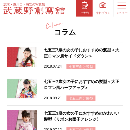
志木・東川口・浦安の写真館
撮影プラン
メニュー
ご予約
コラム
七五三7歳の女の子におすすめの髪型＜大
正ロマン風サイドダウン＞
2018.07.24
七五三向け髪型
七五三7歳女の子におすすめの髪型＜大正
ロマン風ハーフアップ＞
2018.09.21
七五三向け髪型
七五三3歳の女の子におすすめのかわいい
髪型〈リボンお団子アレンジ〉
2019.07.12