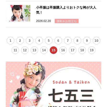
小卒服は卒服購入よりおトクな袴が大人
気！
2026.02.20
便利＆お役立ち
1
2
3
4
5
6
7
8
9
10
11
12
13
14
15
16
17
18
19