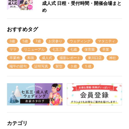
成人式 日程・受付時間・開催会場まと
め
おすすめタグ
3歳
5歳
7歳
お宮参り
ウェディング
マタニティ
ママ
リニューアル
七五三
七歳
保育園
卒業
卒業袴
和装
成人式
撮影レポート
東川口店
神社
端午の節句
証明写真
髪型
３歳
５歳
カテゴリ