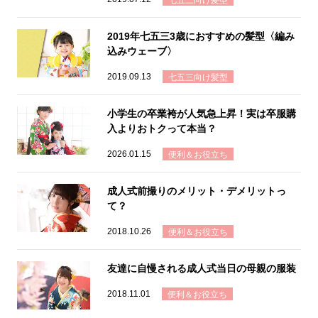
七五三向け髪型
2019年七五三3歳におすすめの髪型〈編み
込みウェーブ〉
2019.09.13
七五三向け髪型
小学生の卒業袴が人気急上昇！実は卒服購
入よりおトクって本当？
2026.01.15
便利＆お役立ち
成人式前撮りのメリット・デメリットっ
て？
2018.10.26
便利＆お役立ち
友達に自慢される成人式当日の母親の服装
2018.11.01
便利＆お役立ち