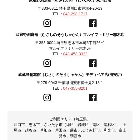
武蔵野創寫舘（むさしのそうしゃかん）東川口店
〒333-0811 埼玉県川口市戸塚4-26-19
TEL：
048-298-1717
武蔵野創寫舘（むさしのそうしゃかん）マルイファミリー志木店
〒353-0004 埼玉県志木市本町5丁目26−1
マルイファミリー志木6F
TEL：
048-458-3322
武蔵野創寫舘（むさしのそうしゃかん）テディベア店(浦安店)
〒279-0043 千葉県浦安市富士見2-18-1
TEL：
047-355-8201
ご利用エリア（埼玉県）
川口市、志木市、さいたま市（緑区、岩槻区、南区、浦和区）、上
尾市、越谷市、草加市、戸田市、蕨市、ふじみ野市、和光市、富士
見市、朝霞市