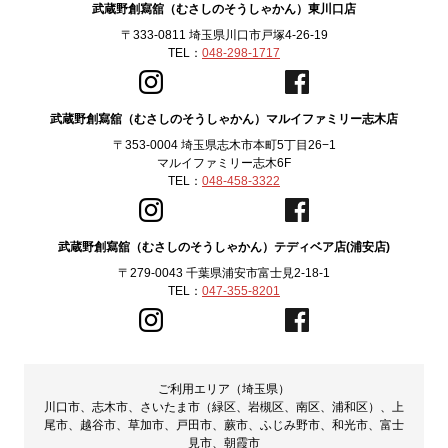
武蔵野創寫舘（むさしのそうしゃかん）東川口店
〒333-0811 埼玉県川口市戸塚4-26-19
TEL：
048-298-1717
武蔵野創寫舘（むさしのそうしゃかん）マルイファミリー志木店
〒353-0004 埼玉県志木市本町5丁目26−1
マルイファミリー志木6F
TEL：
048-458-3322
武蔵野創寫舘（むさしのそうしゃかん）テディベア店(浦安店)
〒279-0043 千葉県浦安市富士見2-18-1
TEL：
047-355-8201
ご利用エリア（埼玉県）
川口市、志木市、さいたま市（緑区、岩槻区、南区、浦和区）、上
尾市、越谷市、草加市、戸田市、蕨市、ふじみ野市、和光市、富士
見市、朝霞市