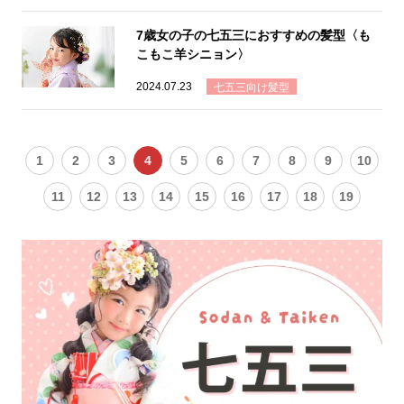
7歳女の子の七五三におすすめの髪型〈も
こもこ羊シニョン〉
2024.07.23
七五三向け髪型
1
2
3
4
5
6
7
8
9
10
11
12
13
14
15
16
17
18
19