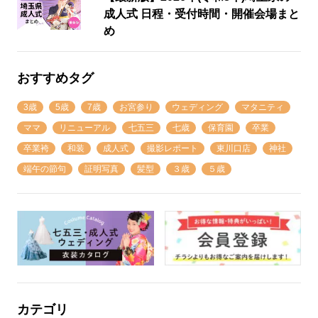
成人式 日程・受付時間・開催会場まと
め
おすすめタグ
3歳
5歳
7歳
お宮参り
ウェディング
マタニティ
ママ
リニューアル
七五三
七歳
保育園
卒業
卒業袴
和装
成人式
撮影レポート
東川口店
神社
端午の節句
証明写真
髪型
３歳
５歳
カテゴリ