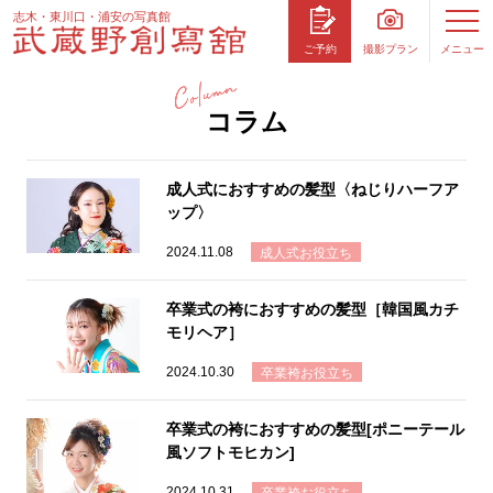
志木・東川口・浦安の写真館
撮影プラン
メニュー
ご予約
コラム
成人式におすすめの髪型〈ねじりハーフア
ップ〉
2024.11.08
成人式お役立ち
卒業式の袴におすすめの髪型［韓国風カチ
モリヘア］
2024.10.30
卒業袴お役立ち
卒業式の袴におすすめの髪型[ポニーテール
風ソフトモヒカン]
2024.10.31