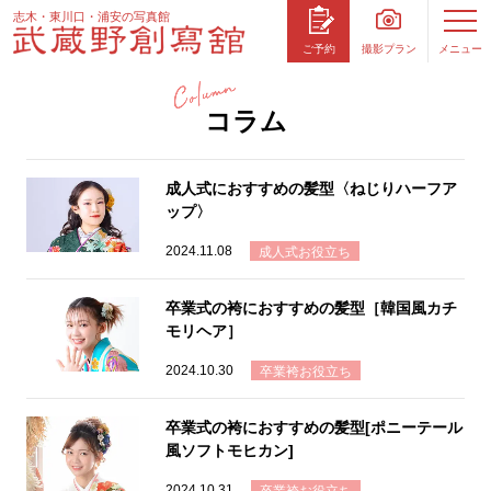
志木・東川口・浦安の写真館
撮影プラン
メニュー
ご予約
コラム
成人式におすすめの髪型〈ねじりハーフア
ップ〉
2024.11.08
成人式お役立ち
卒業式の袴におすすめの髪型［韓国風カチ
モリヘア］
2024.10.30
卒業袴お役立ち
卒業式の袴におすすめの髪型[ポニーテール
風ソフトモヒカン]
2024.10.31