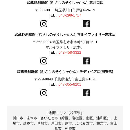
武蔵野創寫舘（むさしのそうしゃかん）東川口店
〒333-0811 埼玉県川口市戸塚4-26-19
TEL：
048-298-1717
武蔵野創寫舘（むさしのそうしゃかん）マルイファミリー志木店
〒353-0004 埼玉県志木市本町5丁目26−1
マルイファミリー志木6F
TEL：
048-458-3322
武蔵野創寫舘（むさしのそうしゃかん）テディベア店(浦安店)
〒279-0043 千葉県浦安市富士見2-18-1
TEL：
047-355-8201
ご利用エリア（埼玉県）
川口市、志木市、さいたま市（緑区、岩槻区、南区、浦和区）、上
尾市、越谷市、草加市、戸田市、蕨市、ふじみ野市、和光市、富士
見市、朝霞市