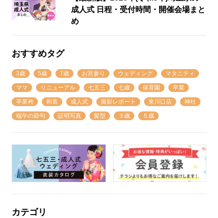
成人式 日程・受付時間・開催会場まと
め
おすすめタグ
3歳
5歳
7歳
お宮参り
ウェディング
マタニティ
ママ
リニューアル
七五三
七歳
保育園
卒業
卒業袴
和装
成人式
撮影レポート
東川口店
神社
端午の節句
証明写真
髪型
３歳
５歳
カテゴリ