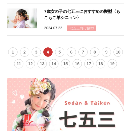
7歳女の子の七五三におすすめの髪型〈も
こもこ羊シニョン〉
2024.07.23
七五三向け髪型
1
2
3
4
5
6
7
8
9
10
11
12
13
14
15
16
17
18
19