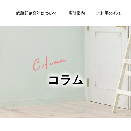
ュー
武蔵野創寫舘について
店舗案内
ご利用の流れ
・
バースデー
七五三
コラム
家族写真・
ング
証明写真
記念写真