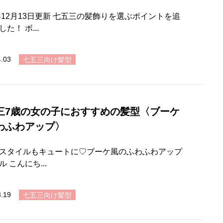
2年12月13日更新 七五三の髪飾りを選ぶポイントを追
た！ ボ...
4.03
七五三向け髪型
三7歳の女の子におすすめの髪型〈ブーケ
わふわアップ〉
スタイルもキュートに♡ブーケ風のふわふわアップ
 こんにち...
3.19
七五三向け髪型