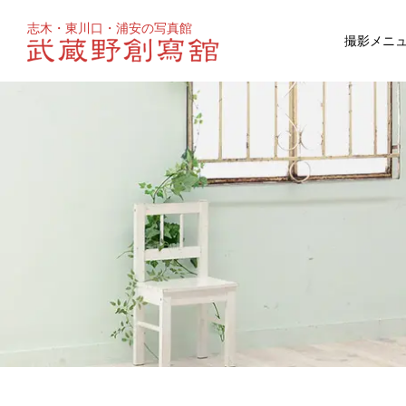
志木・東川口・浦安の写真館
撮影メニ
お宮参り
マタニティ
百日祝い
成人式
ウェディ