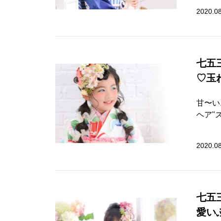
2020.08
七五
♡玉
甘〜い
ヘア"ス
2020.0
七五
愛い