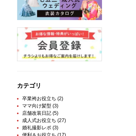
カテゴリ
卒業袴お役立ち
(2)
ママ向け髪型
(3)
店舗改装日記
(5)
成人式お役立ち
(27)
婚礼撮影レポ
(3)
便利＆お役立ち
(17)