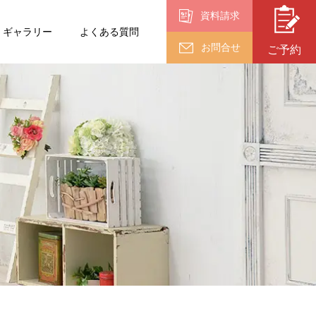
資料請求
ギャラリー
よくある質問
お問合せ
ご予約
入園・入学・
卒業
卒業
（18歳以上）
終活フォト