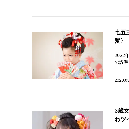
七五
髪〉
202
の説明
2020.0
3歳
わツ