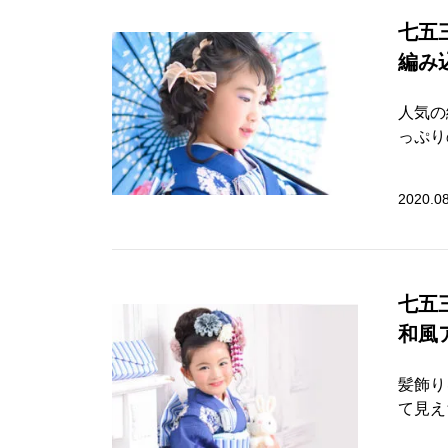
七五
編み
人気の
っぷり
2020.0
七五
和風
髪飾り
て見え