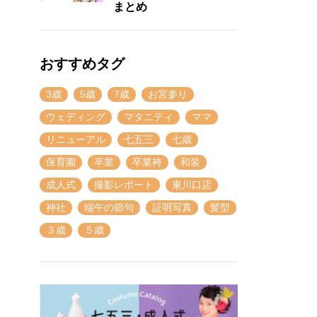
まとめ
おすすめタグ
3歳
5歳
7歳
お宮参り
ウェディング
マタニティ
ママ
リニューアル
七五三
七歳
保育園
卒業
卒業袴
和装
成人式
撮影レポート
東川口店
神社
端午の節句
証明写真
髪型
３歳
５歳