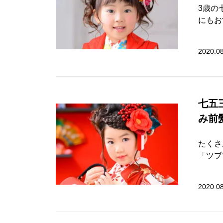
3歳の
にもお
2020.0
七五
み前
たくさ
「ツブ
2020.0